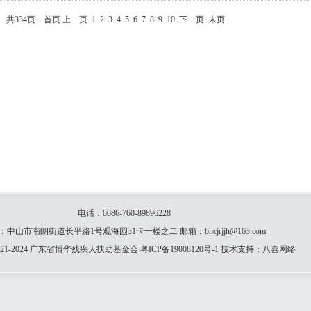
共334页 首页 上一页
1
2
3
4
5
6
7
8
9
10
下一页
末页
电话：0086-760-89896228
：中山市南朗街道长平路1号观海园31卡一楼之二 邮箱：bhcjrjjh@163.com
21-2024 广东省博华残疾人扶助基金会
粤ICP备19008120号-1
技术支持：
八喜网络