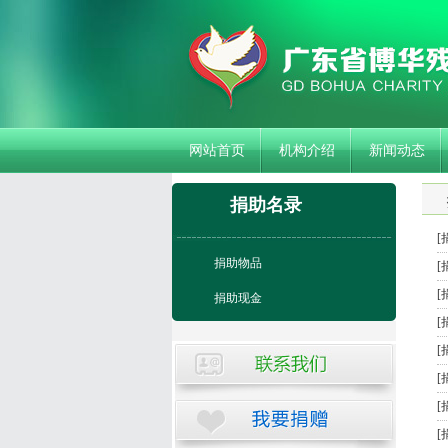
网站首页
机构介绍
新闻动态
捐助名录
[
捐助物品
[
[
捐助现金
[
[
[
[
[