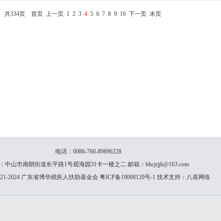
共334页
首页
上一页
1
2
3
4
5
6
7
8
9
10
下一页
末页
电话：0086-760-89896228
：中山市南朗街道长平路1号观海园31卡一楼之二 邮箱：bhcjrjjh@163.com
21-2024 广东省博华残疾人扶助基金会
粤ICP备19008120号-1
技术支持：
八喜网络