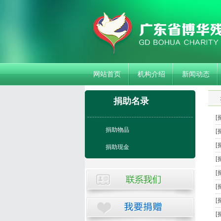
网站首页
机构介绍
新闻动态
捐助名录
[
捐助物品
[
[
捐助现金
[
[
[
[
[